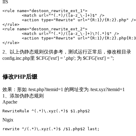
IIS
<rule name="destoon_rewrite_ext_1">

	<match url="^(.*)/([a-z_\-]+)$" />

	<action type="Rewrite" url="{R:1}/{R:2}.php" />

</rule>

<rule name="destoon_rewrite_ext_2">

	<match url="^(.*)/([a-z_\-]+)\?(.*)$" />

	<action type="Rewrite" url="{R:1}/{R:2}.php{R:3}" />

2、以上伪静态规则仅供参考，测试运行正常后，修改根目录
config.inc.php里 $CFG['ext'] = '.php'; 为 $CFG['ext'] = '';
修改PHP后缀
效果：形如 /test.php?itemid=1 的网址变为 /test.xyz?itemid=1
1、添加伪静态规则
Apache
Nigix