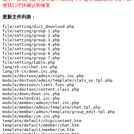
便我们尽快确认和修复
更新文件列表：
file/setting/dict_download.php

file/setting/group-1.php

file/setting/group-2.php

file/setting/group-3.php

file/setting/group-4.php

file/setting/group-5.php

file/setting/group-6.php

file/setting/group-7.php

file/setting/table.php

lang/zh-cn/chat.inc.php

lang/zh-cn/down.inc.php

module/destoon/admin/stats.inc.php

module/destoon/admin/template/stats_uv.tpl.php

module/destoon/client.func.php

module/destoon/content.class.php

module/down/down.inc.php

module/extend/ai.inc.php

module/member/admin/chat.inc.php

module/member/admin/template/chat.tpl.php

module/member/admin/template/group_edit.tpl.php

module/member/im.inc.php

template/default/chip/content.htm

template/default/member/chat.htm

template/default/member/im.htm
